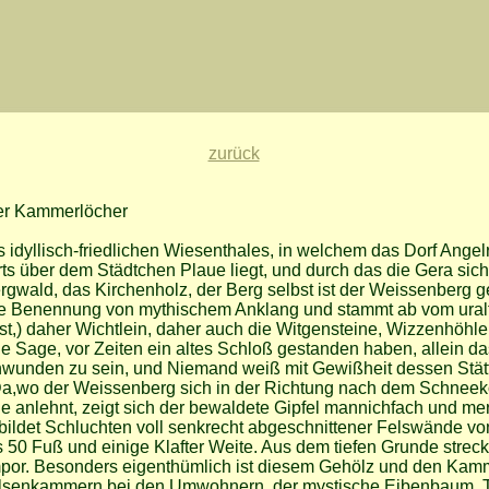
zurück
er Kammerlöcher
 idyllisch-friedlichen Wiesenthales, in welchem das Dorf Angel
ts über dem Städtchen Plaue liegt, und durch das die Gera sich
ergwald, das Kirchenholz, der Berg selbst ist der Weissenberg 
se Benennung von mythischem Anklang und stammt ab vom uralt
st,) daher Wichtlein, daher auch die Witgensteine, Wizzenhöhle
die Sage, vor Zeiten ein altes Schloß gestanden haben, allein d
hwunden zu sein, und Niemand weiß mit Gewißheit dessen Stät
a,wo der Weissenberg sich in der Richtung nach dem Schneek
e anlehnt, zeigt sich der bewaldete Gipfel mannichfach und me
 bildet Schluchten voll senkrecht abgeschnittener Felswände vo
is 50 Fuß und einige Klafter Weite. Aus dem tiefen Grunde stre
mpor. Besonders eigenthümlich ist diesem Gehölz und den Kam
elsenkammern bei den Umwohnern, der mystische Eibenbaum, T