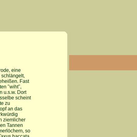
rode, eine
 schlängelt,
geheißen. Fast
en "wiht",
n u.s.w. Dort
asselbe scheint
te zu
opf an das
rkwürdig
n ziemlicher
cken Tannen
merlöchern, so
axus baccata,