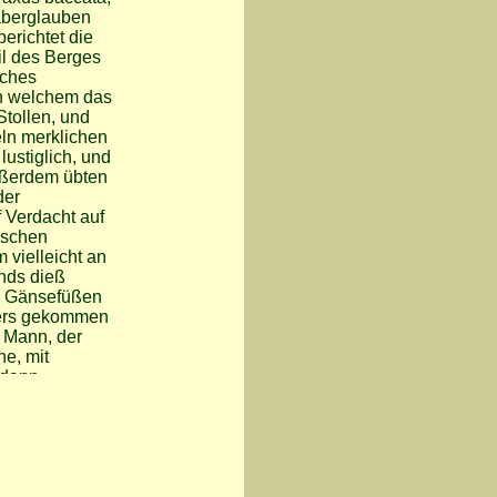
aberglauben
erichtet die
il des Berges
sches
an welchem das
Stollen, und
eln merklichen
ustiglich, und
Außerdem übten
der
f Verdacht auf
lschen
 vielleicht an
nds dieß
on Gänsefüßen
llers gekommen
n Mann, der
he, mit
 dann
*), und wenn
beschritten
r mit, und am
hinauf in die
älle, in
eholt. Darauf