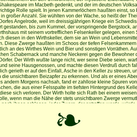
Shakespeare im Macbeth gedenkt, und der im deutschen Volks
ichtige Rolle spielt. In jenen Kammerlöchern haußten einst, so b
in großer Anzahl. Sie wühlten von der Wache, so heißt der The
Dorfes Angelrode, weil im dreissigjährigen Kriege ein Schwedi
rt gestanden, bis zum Kummel, der vorspringende Bergstock, 
thshaus mit seinem vortrefflichen Felsenkeller gelegen, einen 
ch diesen in den Wirthskeller, dem sie an Wein und Lebensmitt
n. Diese Zwerge haußten im Schoos der tiefen Felsenkammern l
ütlich an des Wirthes Wein und Bier und sonstigen Vorräthen. 
chen Schabernack und manche Neckerei gegen die Bewohner 
örfer. Der Wirth wußte lange nicht, wer seine Diebe seien, war
und seine Hausgenossen, und machte diesen Verdruß durch fa
ich gerieth er auf den Einfall, Asche in den Keller zu streuen, um
 die unsichtbaren Beizapfer zu erkennen. Und als er eines Abe
s andern Morgens nachsah, fand er zahllose kleine Spuren v
chen, die aus einer Felsspalte im tiefsten Hintergrund des Ke
diese sich verloren. Der Wirth holte sich Rath bei einem weise
solle, wenn man die Nähe der stets unsichtbaren Zwerge vermut
nach ihnen schlagen, jeder Zwerg, der getroffen werde, würde
h sichtbar. Auch sei den Zwergen die Form des Kreuzes verhaßt
en Sonntag Eibenbüsche kreuzweise über ihre Wege lege, so 
immermehr wieder. Der Wirth befolgte den Rath, theilte ihn weite
tatissonntag stieg die halbe Bevölkerung des Dorfes Angelrode 
brach dort Eibenzweige ab, und steckte sie kreuzweis an die St
ge das Vieh behext, und in die Keller, aus denen sie allerlei g