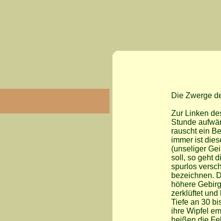
Die Zwerge d
Zur Linken des
Stunde aufwär
rauscht ein B
immer ist die
(unseliger Gei
soll, so geht 
spurlos versc
bezeichnen. D
höhere Gebirg
zerklüftet und
Tiefe an 30 b
ihre Wipfel e
heißen die F