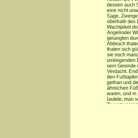
dessen auch 
eine nicht unw
Sage, Zwerge 
oberhalb des 
Wachtpiket do
Angelroder Wir
gelangten dur
Abbruch thate
thaten sich g
sie noch man
umliegenden D
sein Gesinde 
Verdacht. Endl
den Fußtapfen
gethan und de
ähnlichen Füß
waren, und in 
lautete, man 
Taxuszweigen 
augenblicklic
man am golden
sie letztere n
nächsten Trini
Kammerlöcher, 
denen die Zwer